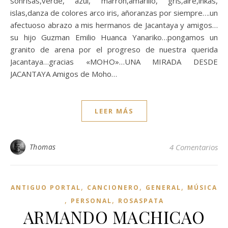
sonrisas,verde, azul, marrón,amarillo, gris,aire,inkas,
islas,danza de colores arco iris, añoranzas por siempre….un
afectuoso abrazo a mis hermanos de Jacantaya y amigos…
su hijo Guzman Emilio Huanca Yanariko…pongamos un
granito de arena por el progreso de nuestra querida
Jacantaya…gracias «MOHO»…UNA MIRADA DESDE
JACANTAYA Amigos de Moho…
LEER MÁS
Thomas
4 Comentarios
,
,
,
ANTIGUO PORTAL
CANCIONERO
GENERAL
MÚSICA
,
,
PERSONAL
ROSASPATA
ARMANDO MACHICAO