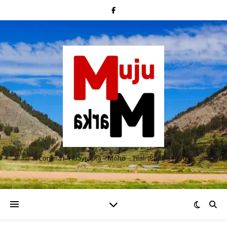
Conima – Huayrapta – Moho – Tilali (Puno – Perú)