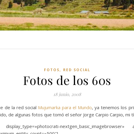
,
FOTOS
RED SOCIAL
Fotos de los 60s
18 junio, 2008
e de la red social
Mujumarka para el Mundo
, ya tenemos los p
o, de algunas fotos que tomó el señor Jorge Carpio Carpio, mi tí
 display_type=»photocrati-nextgen_basic_imagebrowser» a
aximum_entity_count=»500″]