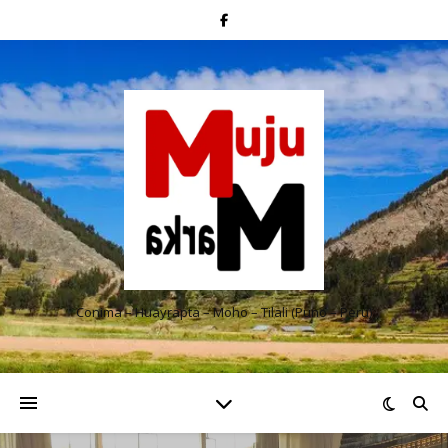
Conima – Huayrapta – Moho – Tilali (Puno – Perú)