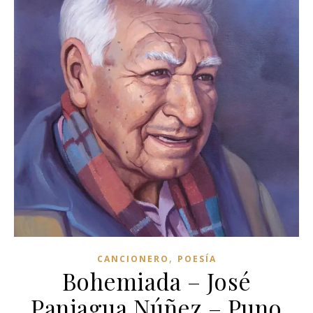
,
CANCIONERO
POESÍA
Bohemiada – José
Paniagua Núñez – Puno