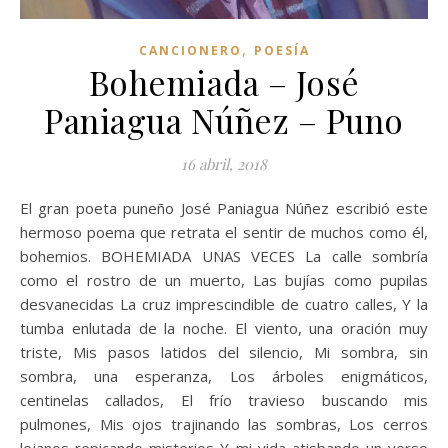
,
CANCIONERO
POESÍA
Bohemiada – José
Paniagua Núñez – Puno
16 abril, 2018
El gran poeta puneño José Paniagua Núñez escribió este
hermoso poema que retrata el sentir de muchos como él,
bohemios. BOHEMIADA UNAS VECES La calle sombría
como el rostro de un muerto, Las bujías como pupilas
desvanecidas La cruz imprescindible de cuatro calles, Y la
tumba enlutada de la noche. El viento, una oración muy
triste, Mis pasos latidos del silencio, Mi sombra, sin
sombra, una esperanza, Los árboles enigmáticos,
centinelas callados, El frío travieso buscando mis
pulmones, Mis ojos trajinando las sombras, Los cerros
lejanos repicando misterios Y mi vida atisbando un verso