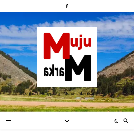
Conima – Huayrapta – Moho – Tilali (Puno – Perú)