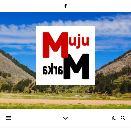
Conima – Huayrapta – Moho – Tilali (Puno – Perú)