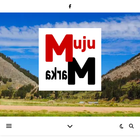
Conima – Huayrapta – Moho – Tilali (Puno – Perú)