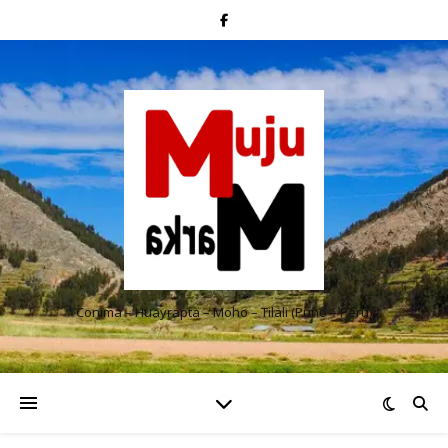
Conima – Huayrapta – Moho – Tilali (Puno – Perú)