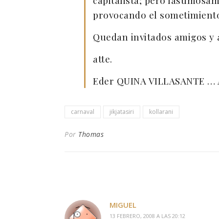
capitalista; pero lastimosa
provocando el sometimiento 
Quedan invitados amigos y 
atte.
Eder QUINA VILLASANTE … 
carnaval
jikjatasiri
kollarani
Por
Thomas
MIGUEL
13 FEBRERO, 2008 A LAS 20:12