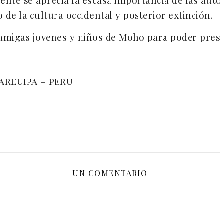
mente se aprecia la escasa importancia de las au
de la cultura occidental y posterior extinción.
amigas jovenes y niños de Moho para poder prese
AREUIPA – PERU
UN COMENTARIO