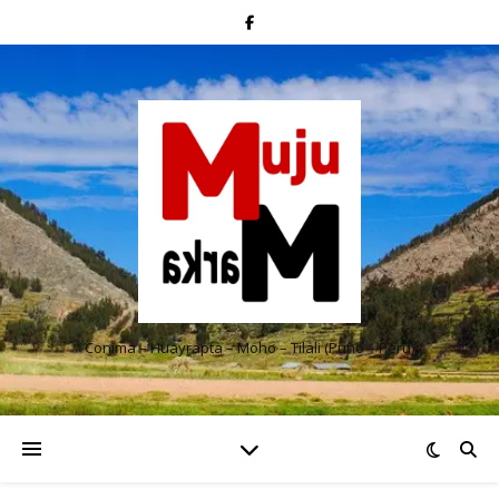
Conima – Huayrapta – Moho – Tilali (Puno – Perú)