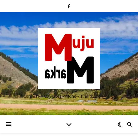
Conima – Huayrapta – Moho – Tilali (Puno – Perú)