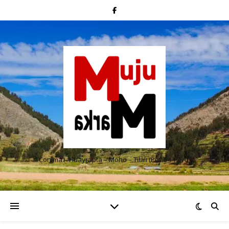
Conima – Huayrapta – Moho – Tilali (Puno – Perú)