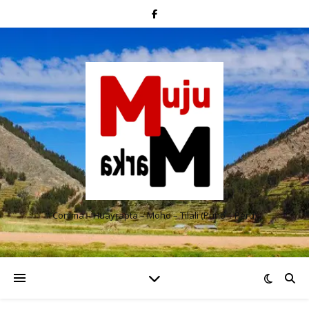
Conima – Huayrapta – Moho – Tilali (Puno – Perú)