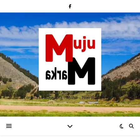
Conima – Huayrapta – Moho – Tilali (Puno – Perú)