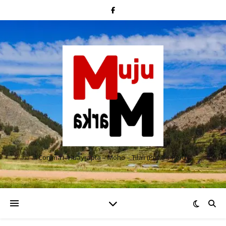
Conima – Huayrapta – Moho – Tilali (Puno – Perú)