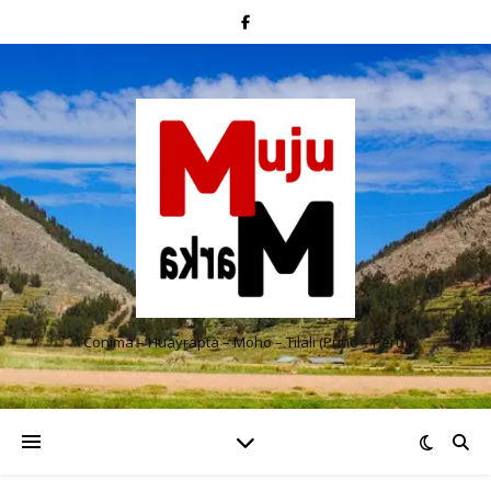
Conima – Huayrapta – Moho – Tilali (Puno – Perú)