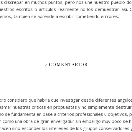
discrepar en muchos puntos, pero nos une nuestro pueblo dond
stros escritos o artículos realmente no los demuestran así. C
abemos, también se aprende a escribir cometiendo errrores.
2 COMENTARIOS
lcro considero que habria que investigar desde diferentes angulos e
lasmar nuestras criticas en propuestas y no simplemente destrui
 no se fundamenta en base a criterios profesionales u objetivos, 
 como una obra de gran envergadur sin embargo muy poco se ha 
 hacen sino esconder los intereses de los grupos conservadores y