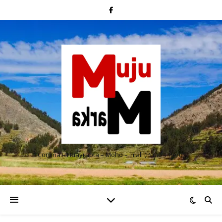
Conima – Huayrapta – Moho – Tilali (Puno – Perú)