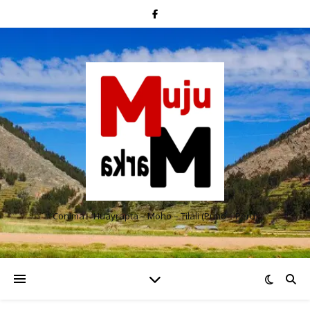
Conima – Huayrapta – Moho – Tilali (Puno – Perú)