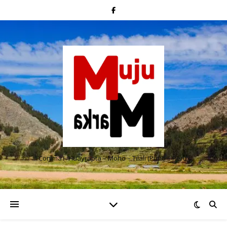
Conima – Huayrapta – Moho – Tilali (Puno – Perú)