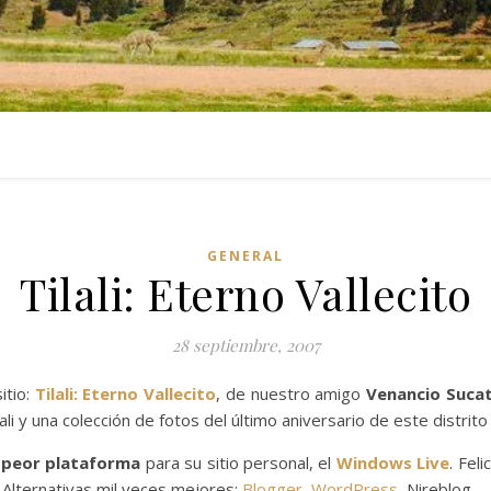
GENERAL
Tilali: Eterno Vallecito
28 septiembre, 2007
itio:
Tilali: Eterno Vallecito
, de nuestro amigo
Venancio Suca
ali y una colección de fotos del último aniversario de este distrit
 peor plataforma
para su sitio personal, el
Windows Live
. Fel
Alternativas mil veces mejores:
Blogger
,
WordPress
, Nireblog.