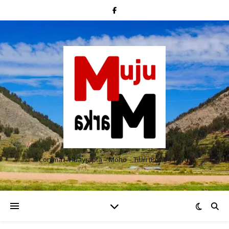
Conima – Huayrapta – Moho – Tilali (Puno – Perú)