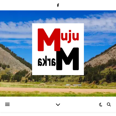
Conima – Huayrapta – Moho – Tilali (Puno – Perú)