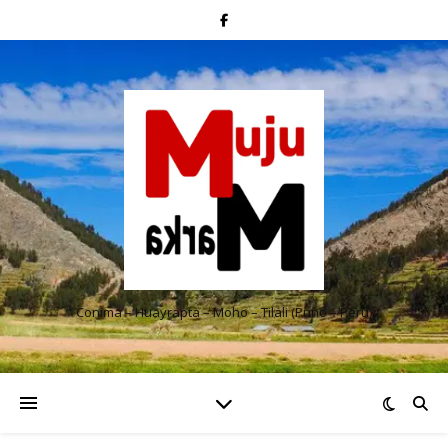
Conima – Huayrapta – Moho – Tilali (Puno – Perú)