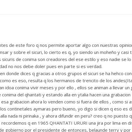
antes de este foro q nos permite aportar algo con nuestras opin
ensar y sobre el sicuri, lo cierto es q, yo siendo un moheño y c
sicuris de conima son creadores del ese estilo y eso nadie se lo q
rdad no nos debe doler pues en parte si es verdad.
donde dices q gracias a otros grupos el sicuri se ha hehco conoc
como es eso, resulta q los hermanos de trencito de los andes(Ita
n idoa conima vivir meses y por ello , ellos se animan a llevar un 
 conima del qhantati y estando alla en ytalia hacen una grabaci
 esa grabacion ahora lo venden como si fuera de ellos , como si as
los continetales aymaras pero bueno, yo digo si dicen q eso es difu
lla nada ni pirinaka , y ahora difundir en peru? creo q no puesto 
a, recordemos q en 1965 QHANTATI URURI una jira por lima en dif
 de gobierno por el presidente de entonces, belaunde terry y por 