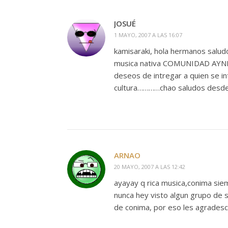
JOSUÉ
1 MAYO, 2007 A LAS 16:07
kamisaraki, hola hermanos saludos
musica nativa COMUNIDAD AYNI, y
deseos de intregar a quien se in
cultura…………chao saludos desd
ARNAO
20 MAYO, 2007 A LAS 12:42
ayayay q rica musica,conima sie
nunca hey visto algun grupo de 
de conima, por eso les agradesc