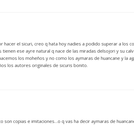
 hacer el sicuri, creo q hata hoy nadies a podido superar a los co
ienen ese ayre natural q nace de las miradas delsojori y su calvar
lo hacemos los moheños y no como los aymaras de huancane y la a
os los autores originales de sicuris bonito.
esto son copias e imitaciones…o q vas ha decir aymaras de huanca