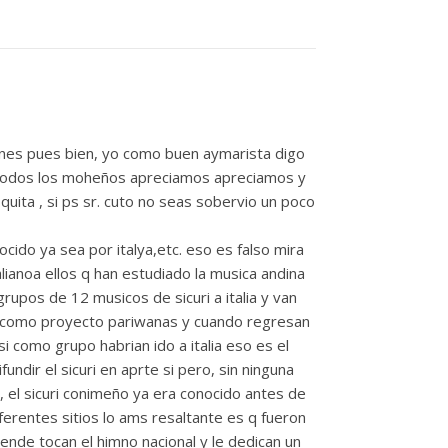
iones pues bien, yo como buen aymarista digo
asi todos los moheños apreciamos apreciamos y
uita , si ps sr. cuto no seas sobervio un poco
ido ya sea por italya,etc. eso es falso mira
lianoa ellos q han estudiado la musica andina
grupos de 12 musicos de sicuri a italia y van
on como proyecto pariwanas y cuando regresan
i como grupo habrian ido a italia eso es el
ndir el sicuri en aprte si pero, sin ninguna
q, el sicuri conimeño ya era conocido antes de
erentes sitios lo ams resaltante es q fueron
ende tocan el himno nacional y le dedican un