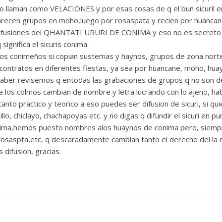
o llaman como VELACIONES y por esas cosas de q el bun sicuril e
arecen grupos en moho,luego por rosaspata y recien por huancane 
s difusiones del QHANTATI URURI DE CONIMA y eso no es secreto 
significa el sicuris conima.
os conimeños si copian sustemas y haynos, grupos de zona nort
 contratos en diferentes fiestas, ya sea por huancane, moho, hua
,haber revisemos q entodas las grabaciones de grupos q no son 
 los colmos cambian de nombre y letra lucrando con lo ajeno, hab
nto practico y teorico a eso puedes ser difusion de sicuri, si qui
jillo, chiclayo, chachapoyas etc. y no digas q difundir el sicuri en p
ma,hemos puesto nombres alos huaynos de conima pero, siempr
osaspta,etc, q descaradamente cambian tanto el derecho del la m
difusion, gracias.