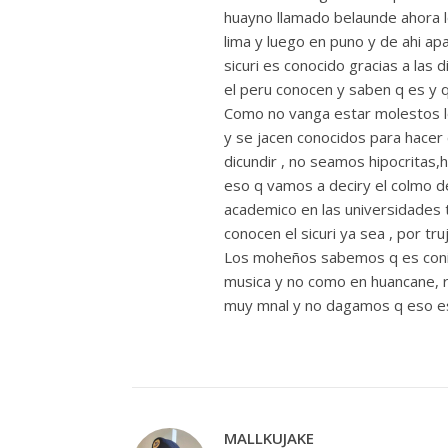
huayno llamado belaunde ahora l
lima y luego en puno y de ahi ap
sicuri es conocido gracias a la
el peru conocen y saben q es y q 
Como no vanga estar molestos l
y se jacen conocidos para hacer
dicundir , no seamos hipocritas
eso q vamos a deciry el colmo de
academico en las universidades ta
conocen el sicuri ya sea , por tru
Los moheños sabemos q es coni
musica y no como en huancane, r
muy mnal y no dagamos q eso es 
MALLKUJAKE