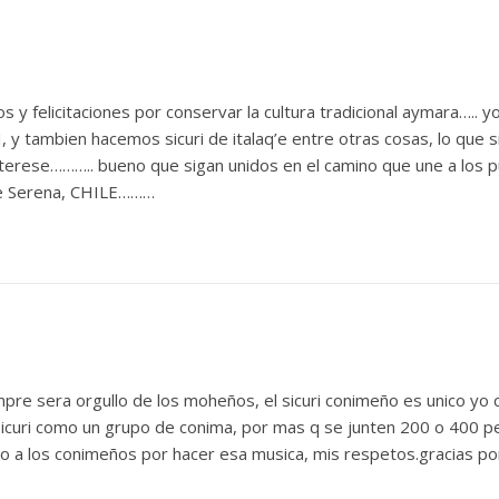
 y felicitaciones por conservar la cultura tradicional aymara….. y
 tambien hacemos sicuri de italaq’e entre otras cosas, lo que 
terese……….. bueno que sigan unidos en el camino que une a los pu
e Serena, CHILE………
mpre sera orgullo de los moheños, el sicuri conimeño es unico yo
sicuri como un grupo de conima, por mas q se junten 200 o 400 pe
o a los conimeños por hacer esa musica, mis respetos.gracias por