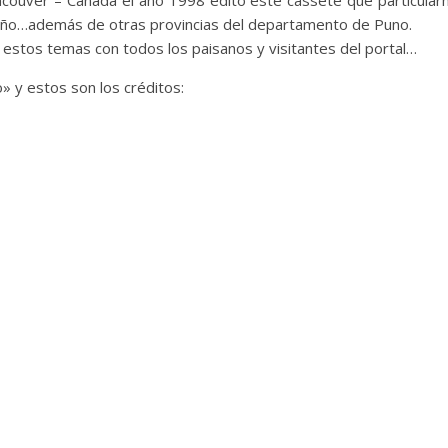
ancouver – Canadá el año 1998 editó este cassete que particularm
eño…además de otras provincias del departamento de Puno.
 estos temas con todos los paisanos y visitantes del portal…
» y estos son los créditos: