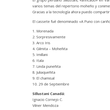
El grupo peruano Sillustani, «afincado» en V
varios temas del repertorio moheño y conim
Gracias a la tecnología ahora puedo compartir
El cassete fué denominado «A Puno con cariño
1. Morenada
2. Sorpresivamente
3. Arco Iris
4. Gilmita – Moheñita
5. Imillani
6. Itala
7. Linda puneñita
8. Juliaqueñita
9. El chamisal
10. 29 de Septiembre
Sillustani Canadá:
Ignacio Cornejo C.
Vilner Mendoza