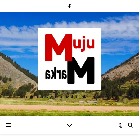
Conima – Huayrapta – Moho – Tilali (Puno – Perú)