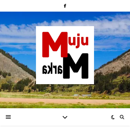
Conima – Huayrapta – Moho – Tilali (Puno – Perú)