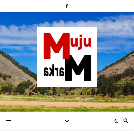
Conima – Huayrapta – Moho – Tilali (Puno – Perú)