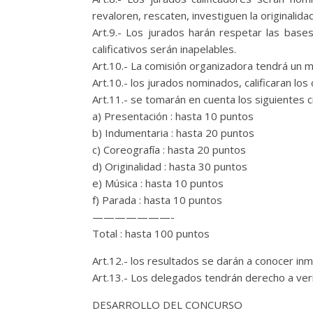
revaloren, rescaten, investiguen la originalidad 
Art.9.- Los jurados harán respetar las base
calificativos serán inapelables.
Art.10.- La comisión organizadora tendrá un m
Art.10.- los jurados nominados, calificaran los 
Art.11.- se tomarán en cuenta los siguientes cr
a) Presentación : hasta 10 puntos
b) Indumentaria : hasta 20 puntos
c) Coreografía : hasta 20 puntos
d) Originalidad : hasta 30 puntos
e) Música : hasta 10 puntos
f) Parada : hasta 10 puntos
———————-
Total : hasta 100 puntos
Art.12.- los resultados se darán a conocer inm
Art.13.- Los delegados tendrán derecho a veri
DESARROLLO DEL CONCURSO