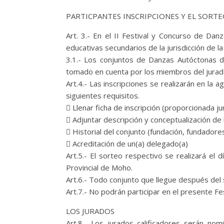
PARTICPANTES INSCRIPCIONES Y EL SORT
Art. 3.- En el II Festival y Concurso de Dan
educativas secundarios de la jurisdicción de l
3.1.- Los conjuntos de Danzas Autóctonas d
tomado en cuenta por los miembros del jurado 
Art.4.- Las inscripciones se realizarán en la 
siguientes requisitos.
 Llenar ficha de inscripción (proporcionada 
 Adjuntar descripción y conceptualización de
 Historial del conjunto (fundación, fundadores,
 Acreditación de un(a) delegado(a)
Art.5.- El sorteo respectivo se realizará el d
Provincial de Moho.
Art.6.- Todo conjunto que llegue después del 
Art.7.- No podrán participar en el presente Fe
LOS JURADOS
Art.8.- Los jurados calificadores serán no