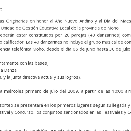
EO
zas Originarias en honor al Año Nuevo Andino y al Día del Maest
a Unidad de Gestión Educativa Local de la provincia de Moho.
eberán estar constituidos por 20 parejas (40 danzarines) com
calificador. Las 40 danzarines no incluye el grupo musical de con
agencia telefónica Moho, desde el día 06 de junio hasta 30 de juli
juntamente con las bases)
 la Danza
 y la junta directiva actual y sus logros).
ía miércoles primero de julio del 2009, a partir de las 10:00 a.m
sorteo se presentará en los primeros lugares según su llegada y 
stival y Concurso, los conjuntos sancionados en las Festivales y 
minados por la comisión organizadora, integradas por tres m