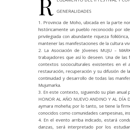
R
GENERALIDADES
1. Provincia de Moho, ubicada en la parte no
históricamente un pueblo reconocido por ide
privilegiada con abundante riqueza folklóri
mantener las manifestaciones de la cultura viva
2. La Asociación de Jóvenes MUJU – MARKA,
trabajadores que así lo deseen. Una de las f
contextos socioculturales existentes en el 
restauración, recuperación y su difusión de l
continuidad y desarrollo de todas las manifes
Mujumarka.
3. En este contexto, siguiendo su plan anu
HONOR AL AÑO NUEVO ANDINO Y AL DÍA DEL MAE
aymara moheña; por lo tanto, se tiene la firm
conocidos como comunidades campesinas, instit
4. En el evento arriba indicado, estará cond
danzas, será interpretado por los estudia