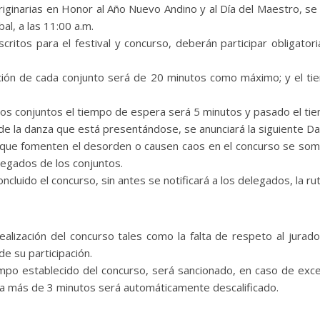
Originarias en Honor al Año Nuevo Andino y al Día del Maestro, se 
al, a las 11:00 a.m.
scritos para el festival y concurso, deberán participar obligat
pación de cada conjunto será de 20 minutos como máximo; y el ti
 los conjuntos el tiempo de espera será 5 minutos y pasado el tie
n de la danza que está presentándose, se anunciará la siguiente 
s que fomenten el desorden o causen caos en el concurso se some
elegados de los conjuntos.
cluido el concurso, sin antes se notificará a los delegados, la ruta
 realización del concurso tales como la falta de respeto al jurado
de su participación.
empo establecido del concurso, será sancionado, en caso de ex
da más de 3 minutos será automáticamente descalificado.