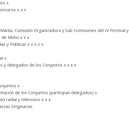
nes x
Concurso x x x
Marka, Comisión Organizadora y Sub Comisiones del IV Festival y 
l de Moho x x x
as y Públicas x x x x x
al x
s y delegados de los Conjuntos x x x x
onjuntos x
tación de los Conjuntos (participan delegados) x
 radial y televisivo x x x
anzas Originarias