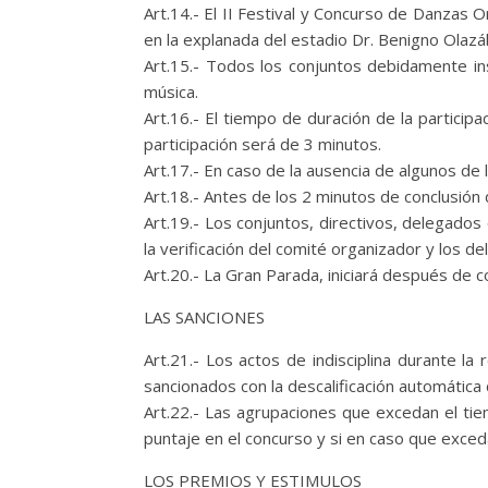
Art.14.- El II Festival y Concurso de Danzas 
en la explanada del estadio Dr. Benigno Olazáb
Art.15.- Todos los conjuntos debidamente in
música.
Art.16.- El tiempo de duración de la partici
participación será de 3 minutos.
Art.17.- En caso de la ausencia de algunos de
Art.18.- Antes de los 2 minutos de conclusió
Art.19.- Los conjuntos, directivos, delegado
la verificación del comité organizador y los d
Art.20.- La Gran Parada, iniciará después de con
LAS SANCIONES
Art.21.- Los actos de indisciplina durante la
sancionados con la descalificación automática 
Art.22.- Las agrupaciones que excedan el ti
puntaje en el concurso y si en caso que exce
LOS PREMIOS Y ESTIMULOS