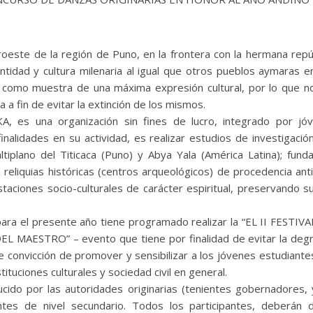
roeste de la región de Puno, en la frontera con la hermana rep
ntidad y cultura milenaria al igual que otros pueblos aymaras e
ca, como muestra de una máxima expresión cultural, por lo que 
 a fin de evitar la extinción de los mismos.
 es una organización sin fines de lucro, integrado por jóv
inalidades en su actividad, es realizar estudios de investigació
altiplano del Titicaca (Puno) y Abya Yala (América Latina); fu
a reliquias históricas (centros arqueológicos) de procedencia an
taciones socio-culturales de carácter espiritual, preservando su
al para el presente año tiene programado realizar la “EL II F
STRO” – evento que tiene por finalidad de evitar la degradac
e convicción de promover y sensibilizar a los jóvenes estudiantes
uciones culturales y sociedad civil en general.
ucido por las autoridades originarias (tenientes gobernadores, 
ntes de nivel secundario. Todos los participantes, deberán 