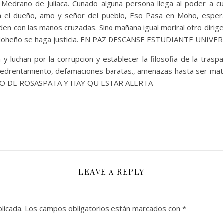
e Medrano de Juliaca. Cunado alguna persona llega al poder a
en el dueño, amo y señor del pueblo, Eso Pasa en Moho, esp
den con las manos cruzadas. Sino mañana igual moriral otro dir
er Moheño se haga justicia. EN PAZ DESCANSE ESTUDIANTE UNI
 luchan por la corrupcion y establecer la filosofia de la trasp
 amedrentamiento, defamaciones baratas., amenazas hasta ser
O DE ROSASPATA Y HAY QU ESTAR ALERTA
LEAVE A REPLY
licada.
Los campos obligatorios están marcados con
*