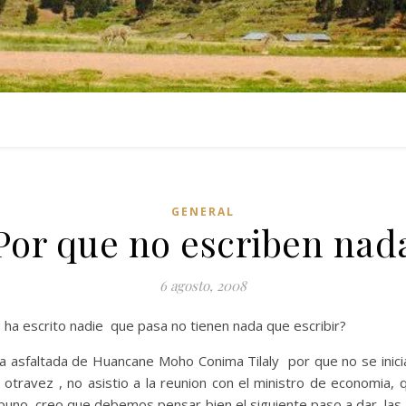
GENERAL
Por que no escriben nad
6 agosto, 2008
 ha escrito nadie que pasa no tienen nada que escribir?
a asfaltada de Huancane Moho Conima Tilaly por que no se inicia
ravez , no asistio a la reunion con el ministro de economia, q
 puno, creo que debemos pensar bien el siguiente paso a dar, la