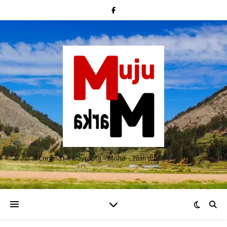
Conima – Huayrapta – Moho – Tilali (Puno – Perú)