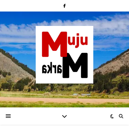
Conima – Huayrapta – Moho – Tilali (Puno – Perú)