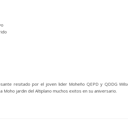
yo
rido
resante resitado por el joven lider Moheño QEPD y QDDG Wil
a Moho jardin del Altiplano muchos exitos en su aniversario.