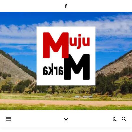
Conima – Huayrapta – Moho – Tilali (Puno – Perú)