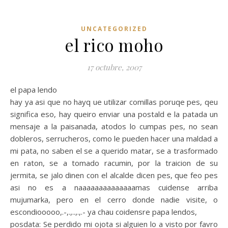
UNCATEGORIZED
el rico moho
17 octubre, 2007
el papa lendo
hay ya asi que no hayq ue utilizar comillas poruqe pes, qeu
significa eso, hay queiro enviar una postald e la patada un
mensaje a la paisanada, atodos lo cumpas pes, no sean
dobleros, serrucheros, como le pueden hacer una maldad a
mi pata, no saben el se a querido matar, se a trasformado
en raton, se a tomado racumin, por la traicion de su
jermita, se jalo dinen con el alcalde dicen pes, que feo pes
asi no es a naaaaaaaaaaaaaamas cuidense arriba
mujumarka, pero en el cerro donde nadie visite, o
escondiooooo,.-,.,..,.,.- ya chau coidensre papa lendos,
posdata: Se perdido mi ojota si alguien lo a visto por favro