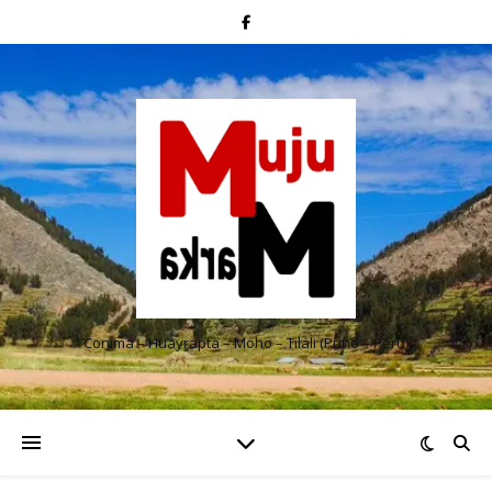
Conima – Huayrapta – Moho – Tilali (Puno – Perú)