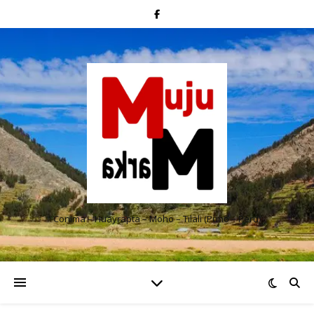
Conima – Huayrapta – Moho – Tilali (Puno – Perú)