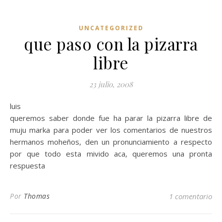
UNCATEGORIZED
que paso con la pizarra
libre
23 julio, 2008
luis
queremos saber donde fue ha parar la pizarra libre de
muju marka para poder ver los comentarios de nuestros
hermanos moheños, den un pronunciamiento a respecto
por que todo esta mivido aca, queremos una pronta
respuesta
Por
Thomas
1 comentario