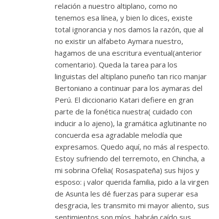
relación a nuestro altiplano, como no
tenemos esa línea, y bien lo dices, existe
total ignorancia y nos damos la razón, que al
no existir un alfabeto Aymara nuestro,
hagamos de una escritura eventual(anterior
comentario). Queda la tarea para los
linguistas del altiplano puneño tan rico manjar
Bertoniano a continuar para los aymaras del
Perú. El diccionario Katari defiere en gran
parte de la fonética nuestra( cuidado con
inducir a lo ajeno), la gramática aglutinante no
concuerda esa agradable melodía que
expresamos. Quedo aquí, no más al respecto.
Estoy sufriendo del terremoto, en Chincha, a
mi sobrina Ofelia( Rosaspateña) sus hijos y
esposo: ¡ valor querida familia, pido a la virgen
de Asunta les dé fuerzas para superar esa
desgracia, les transmito mi mayor aliento, sus
sentimientos son míos, habrán caído sus