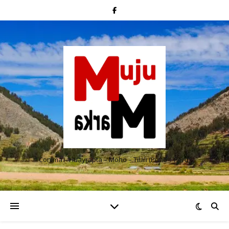
Conima – Huayrapta – Moho – Tilali (Puno – Perú)