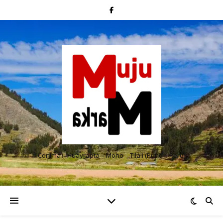
Conima – Huayrapta – Moho – Tilali (Puno – Perú)