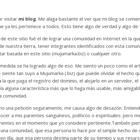
r visitar
mi blog
. Me alaga bastante el ver que mi blog se comien
 ya les pertenece a todos. Esto tiene algo de verdad y algo de f
) de este sitio fué el de lograr una comunidad en Internet en la que
de nuestra tierra, tener integrantes identificados con esta comun
ar basada en este sitio (mujumarka.biz) o cualquier otro.
 medida se ha logrado algo de eso. Me siento un poco como el ar
ente tan suyo a Mujumarka (.biz) que puede olvidar el hecho que 
a que paga el registro del dominio, el alojarlo en un servidor, el 
día alguna característica más que lo haga más usable, más amigabl
a comunidad.
omo una petición seguramente, me causa algo de desazón. Entiend
ocer a mis parientes sanguíneos, políticos o espirituales: pero me
nentes en el momento que yo considere pertinente.También piens
e una comunidad, que esa persona lo hace por el simple hecho de
y en día, que esa persona destina parte de su tiempo y sus resu