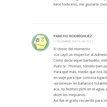
hace todo eso, me gustaría cono
PANCHO RODRÍGHUEZ
17 DICIEMBRE, 2007 A LAS 12:37
El chiste del momento:
«Le cayò un Inspector al Admini
Como decía aquel barbudito, mel
Pués Sr. Thomas, tómelo bien por 
Para qué más, medio que nos dá 
en viaje para que conozca lugares
«promesa» en bañarnos totalmen
aca, no hicimos pichi en el agu
dicen los mejicanos.
Así fue el grato recuerdo para mi