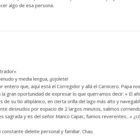
cer algo de esa persona.
strador»
enudo y media lengua, ¡jojolete!
entero que, aquí está el Corregidor y allá el Carnicero. Papa noel l
la gran oportunidad de expresar lo que querramos decir: » El añ
 de su tío altiplánico, en cierta orilla del lago más alto y navega
te desnudos por espacio de 2 largos minutos, salimos corriend
a, es sagrada y es del señor Manco Capac, fuimos reverentes…» ¿
 constante deleite personal y familiar. Chau.