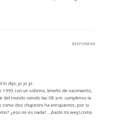
RESPONDER
o dijo, jo jo jo.
o 1993 con un sobrino, limeño de nacimiento,
ble del mundo siendo las 08 a.m. cumplimos la
o como dos chupetes ha enroparnos, por si
como? ¿eso no es nada?… ¡hazlo mi wey!,como