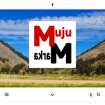
Conima – Huayrapta – Moho – Tilali (Puno – Perú)