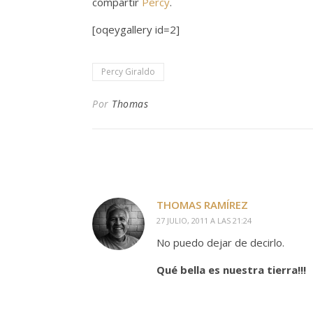
compartir
Percy
.
[oqeygallery id=2]
Percy Giraldo
Por
Thomas
THOMAS RAMÍREZ
27 JULIO, 2011 A LAS 21:24
No puedo dejar de decirlo.
Qué bella es nuestra tierra!!!