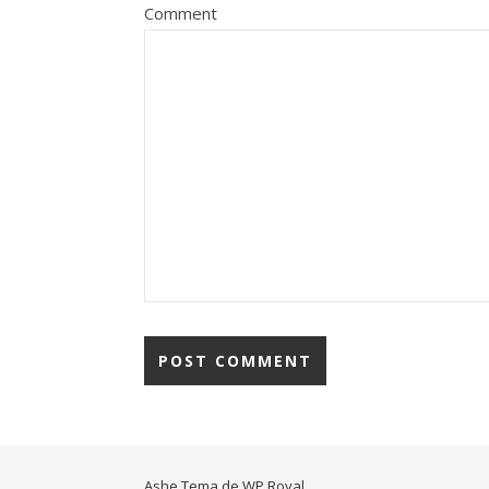
Comment
Ashe Tema de
WP Royal
.