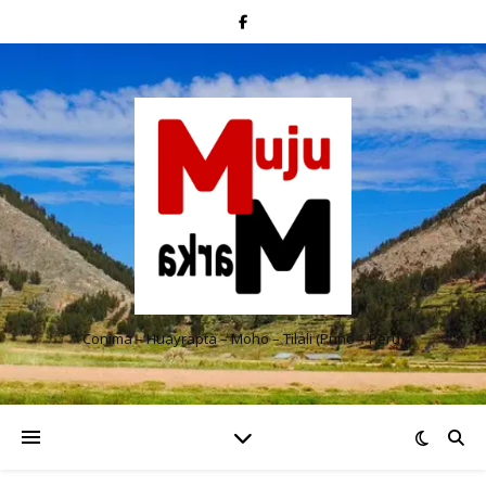
Conima – Huayrapta – Moho – Tilali (Puno – Perú)