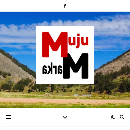
Conima – Huayrapta – Moho – Tilali (Puno – Perú)