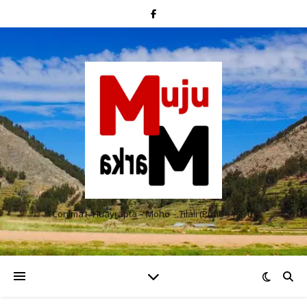
Conima – Huayrapta – Moho – Tilali (Puno – Perú)