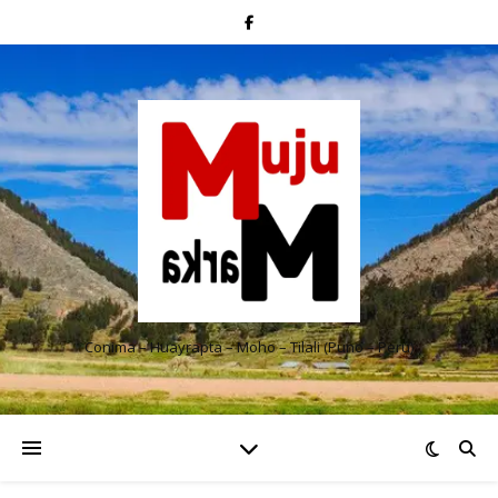
Conima – Huayrapta – Moho – Tilali (Puno – Perú)