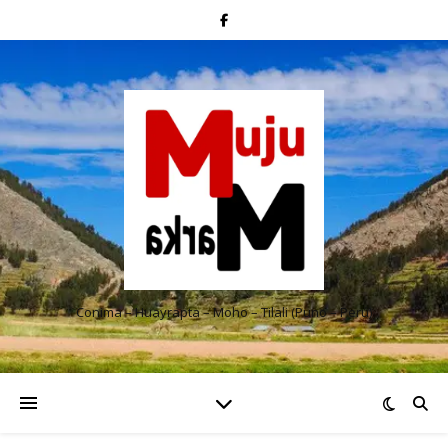
Conima – Huayrapta – Moho – Tilali (Puno – Perú)