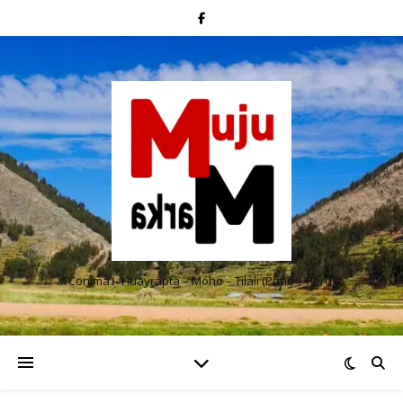
Conima – Huayrapta – Moho – Tilali (Puno – Perú)