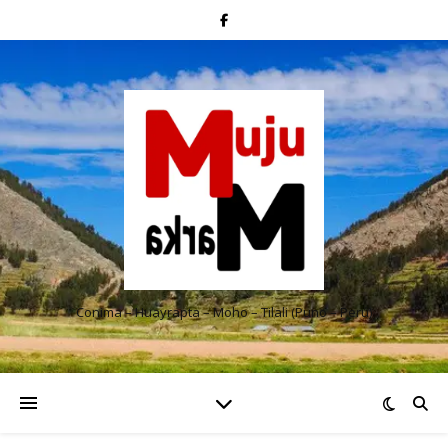
Conima – Huayrapta – Moho – Tilali (Puno – Perú)