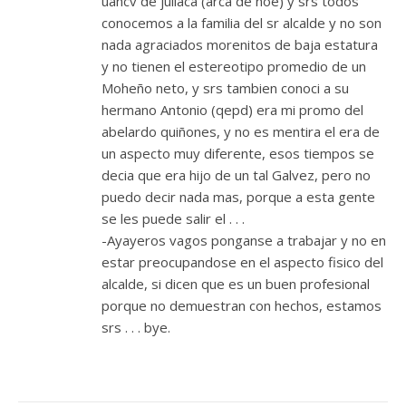
uancv de juliaca (arca de noe) y srs todos
conocemos a la familia del sr alcalde y no son
nada agraciados morenitos de baja estatura
y no tienen el estereotipo promedio de un
Moheño neto, y srs tambien conoci a su
hermano Antonio (qepd) era mi promo del
abelardo quiñones, y no es mentira el era de
un aspecto muy diferente, esos tiempos se
decia que era hijo de un tal Galvez, pero no
puedo decir nada mas, porque a esta gente
se les puede salir el . . .
-Ayayeros vagos ponganse a trabajar y no en
estar preocupandose en el aspecto fisico del
alcalde, si dicen que es un buen profesional
porque no demuestran con hechos, estamos
srs . . . bye.