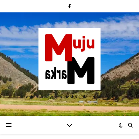
Conima – Huayrapta – Moho – Tilali (Puno – Perú)